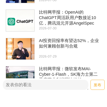
比特网早报：OpenAI的
ChatGPT周活跃用户数接近10
亿，腾讯混元开源AngelSpec
2026-07-30
AI投资回报率有望达52%，企业
如何兼顾创新与合规
2026-07-29
比特网早报：微软发布MAI-
Cyber-1-Flash，SK海力士第二
季度营业利润同比增长557.2%
发布
2026-07-29
AI算力进入下半场，海光用端到
端视角回应算力价值命题